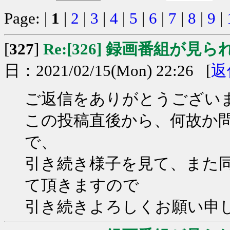
Page: |
1
|
2
|
3
|
4
|
5
|
6
|
7
|
8
|
9
|
[
327
]
Re:[326] 録画番組が見
日：2021/02/15(Mon) 22:26 [
返
ご返信をありがとうござい
この投稿直後から、何故か
で、
引き続き様子を見て、また
て頂きますので
引き続きよろしくお願い申