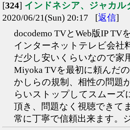
[
324
]
インドネシア、ジャカル
2020/06/21(Sun) 20:17 [
返信
]
docodemo TVとWeb版
インターネットテレビ会社
だ少し安いくらいなので家
Miyoka TVを最初に頼
かしらの規制、相性の問題か
らいストップしてスムーズに視
頂き、問題なく視聴できて
常に丁寧で信頼出来ます。