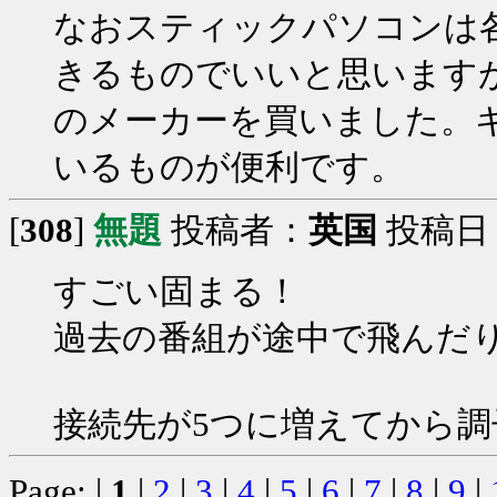
なおスティックパソコンは
きるものでいいと思います
のメーカーを買いました。
いるものが便利です。
[
308
]
無題
投稿者：
英国
投稿日：20
すごい固まる！
過去の番組が途中で飛んだ
接続先が5つに増えてから
Page: |
1
|
2
|
3
|
4
|
5
|
6
|
7
|
8
|
9
|