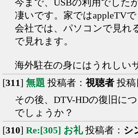
今まで、USBの利用でした
凄いです。家ではappleT
会社では、パソコンで見れるし
で見れます。
海外駐在の身にはうれしい
[
311
]
無題
投稿者：
視聴者
投稿日：
その後、DTV-HDの復旧
でしょうか？
[
310
]
Re:[305] お礼
投稿者：
シ