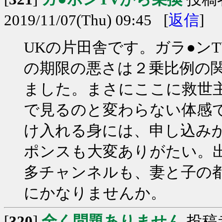
2019/11/07(Thu) 09:45 [
返信
]
UKの片田舎です。ガラ●ン
の期限の悪さは２乗比例の
ました。まさにここに救世
で見るのと変わらない体感で
け入れる身には、申し込み
ポンスも大変ありがたい。
多チャンネルも、妻と子の
にかなりませんか。
[
320
]
全く問題ありません
投稿