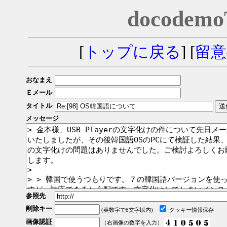
docodem
[
トップに戻る
] [
留意
おなまえ
Ｅメール
タイトル
メッセージ
参照先
削除キー
(英数字で8文字以内)
クッキー情報保存
画像認証
（右画像の数字を入力）