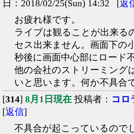
日：2018/02/25(Sun) 14:32 [
返
お疲れ様です。
ライブは観ることが出来る
セス出来ません。画面下の
秒後に画面中心部にロード
他の会社のストリーミング
いと思います。何か不具合
[
314
]
8月1日現在
投稿者：
コロ
[
返信
]
不具合が起こっているので