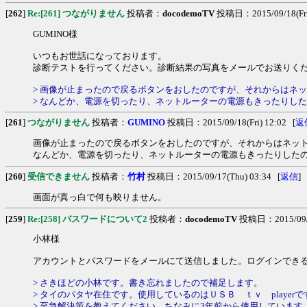
[
262
]
Re:[261] つながりません
投稿者：
docodemoTV
投稿日：2015/09/18(Fri)
GUMINO様
いつもお世話になっております。
診断テストを行ってください。診断結果の写真をメールでお送りく
> 画像が止まったので戻るボタンをおしたのですが、それからはネット
> なんどか、電源を切ったり、ネットルーターの電源もきったりした
[
261
]
つながりません
投稿者：
GUMINO
投稿日：2015/09/18(Fri) 12:02 [
返
画像が止まったので戻るボタンをおしたのですが、それからはネットワ
なんどか、電源を切ったり、ネットルーターの電源もきったりしたので
[
260
]
受信できません
投稿者：
竹村
投稿日：2015/09/17(Thu) 03:34 [
返信
]
画面が真っ白で何も映りません。
[
259
]
Re:[258] バスワードについて2
投稿者：
docodemoTV
投稿日：2015/09/1
小林様
アカウントとパスワードをメールにて送信しました。ログインでき
> さきほどの小林です。書き忘れましたので補足します。
> タイのパタヤ在住です。使用しているのはＵＳＢ ｔｖ play
> 至急解決策を教えてください。ちなみに3年前から使用しています