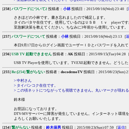
[
258
]
バスワードについて2
投稿者：
小林
投稿日：2015/09/16(Wed) 23:40 [
さきほどの小林です。書き忘れましたので補足します。
タイのパタヤ在住です。使用しているのはＵＳＢ ｔｖ player
至急解決策を教えてください。ちなみに3年前から使用しています。
[
257
]
パスワードについて
投稿者：
小林
投稿日：2015/09/16(Wed) 23:13 [
本日9月17日からログイン画面でユーザーＩＤとパスワードを入れ
[
256
]
USB TV 起動できません
投稿者：
AK
投稿日：2015/09/15(Tue) 04:28 
USB TV Playerを使用しています。TV.EXE起動できません。どう
[
255
]
Re:[254] 繋がらない
投稿者：
docodemoTV
投稿日：2015/08/23(Sun) 21
> 中村さん
> タイバンコク在住です。
> この頃ネットにつながっても視聴できません。丸いマークが現れ
鈴木様
お世話になっております。
DTV-MVサーバーに障害が発生していません。インターネット環境
よろしくお願いいたします。
[
254
]
繋がらない
投稿者：
鈴木保男
投稿日：2015/08/23(Sun) 07:59 [
返信
]