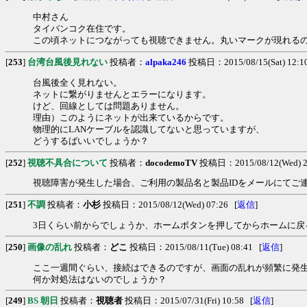
中村さん
タイバンコク在住です。
この頃ネットにつながっても視聴できません。丸いマークが現れる
[
253
]
台湾台風後見れない
投稿者：
alpaka246
投稿日：2015/08/15(Sat) 12:1
台風後全く見れない。
ネットに繋がりませんとエラーになります。
けど、回線としては問題ありません。
理由）このようにネットが出来ているからです。
物理的にLANケーブルを認識してないと思っていますが、
どうするばいいでしょうか？
[
252
]
視聴不具合について
投稿者：
docodemoTV
投稿日：2015/08/12(Wed) 2
視聴障害が発生した場合、ご利用の製品名と製品IDをメールにてご
[
251
]
不調
投稿者：
小杉
投稿日：2015/08/12(Wed) 07:26 [
返信
]
3日くらい前からでしょうか、ホームボタンを押してからホームに
[
250
]
画像の乱れ
投稿者：
どこ
投稿日：2015/08/11(Tue) 08:41 [
返信
]
ここ一週間ぐらい、接続はできるのですが、画面の乱れが頻繁に発
何か対処法はないのでしょうか？
[
249
]
BS 朝日
投稿者：
視聴者
投稿日：2015/07/31(Fri) 10:58 [
返信
]