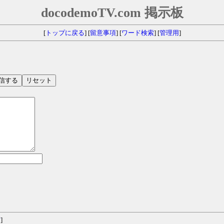
docodemoTV.com 掲示板
[
トップに戻る
] [
留意事項
] [
ワード検索
] [
管理用
]
信
]