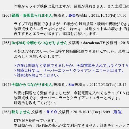
昨晩からライブ映像は見れますが、録画が見れません。また土曜日の録画
[
266
]
録画・映画見られません
投稿者：
INO
投稿日：2015/10/16(Fri) 17:50 
ライブTVは視聴できますが、昨晩から録画放送・映画の視聴ができ
故障点検でのエラーは出ません。録画は、番組タイトルの表示まで
再生するとエラーが出ます。確認をお願いします。
[
265
]
Re:[264] 今朝からつながりません
投稿者：
docodemoTV
投稿日：2015/10
今朝DTV-MVのサーバー点検で数時間視聴できませんでした。現在
よろしくお願いいたします。
> 昨夜は問題なく受信できましたが、今朝電源を入れてもライブＴ
> 故障点検では、サーバーエラーとクライアントエラーと出ます。
> 対処法を教えてください。
[
264
]
今朝からつながりません
投稿者：
Sin
投稿日：2015/10/13(Tue) 18:14 
昨夜は問題なく受信できましたが、今朝電源を入れてもライブＴＶ
故障点検では、サーバーエラーとクライアントエラーと出ます。
対処法を教えてください。
[
263
]
映りません
投稿者：
ＲＹＯ
投稿日：2015/10/13(Tue) 16:09 [
返信
]
DTV-MVを使っています。
本日朝から、No Fileの表示が出て利用できません。診断を行っ