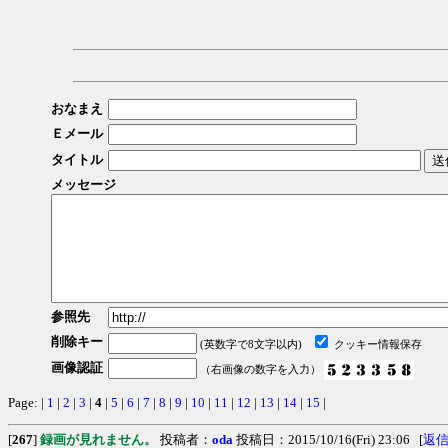
おなまえ
Ｅメール
タイトル
メッセージ
参照先
削除キー
(英数字で8文字以内)
クッキー情報保存
画像認証
（右画像の数字を入力）
Page: |
1
|
2
|
3
|
4
|
5
|
6
|
7
|
8
|
9
|
10
|
11
|
12
|
13
|
14
|
15
|
[
267
]
録画が見れません。
投稿者：
oda
投稿日：2015/10/16(Fri) 23:06 [
返