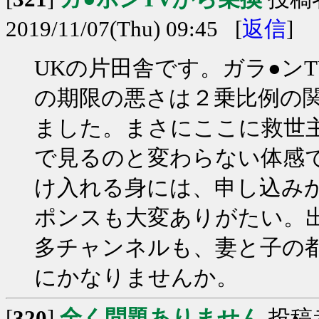
2019/11/07(Thu) 09:45 [
返信
]
UKの片田舎です。ガラ●ン
の期限の悪さは２乗比例の
ました。まさにここに救世
で見るのと変わらない体感で
け入れる身には、申し込み
ポンスも大変ありがたい。
多チャンネルも、妻と子の
にかなりませんか。
[
320
]
全く問題ありません
投稿