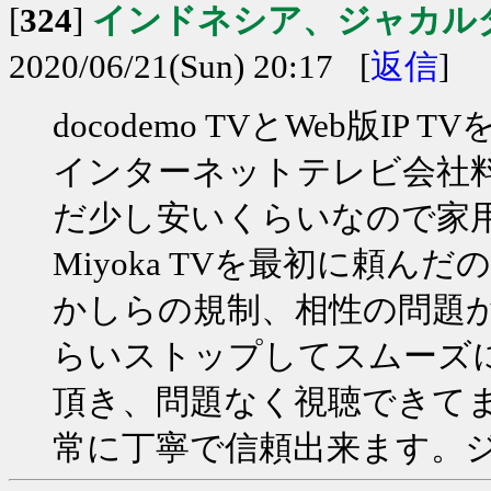
[
324
]
インドネシア、ジャカル
2020/06/21(Sun) 20:17 [
返信
]
docodemo TVとWeb版
インターネットテレビ会社
だ少し安いくらいなので家
Miyoka TVを最初に頼
かしらの規制、相性の問題か
らいストップしてスムーズに視
頂き、問題なく視聴できて
常に丁寧で信頼出来ます。