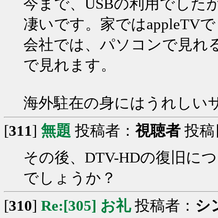
今まで、USBの利用でした
凄いです。家ではappleT
会社では、パソコンで見れるし
で見れます。
海外駐在の身にはうれしい
[
311
]
無題
投稿者：
視聴者
投稿日：
その後、DTV-HDの復旧
でしょうか？
[
310
]
Re:[305] お礼
投稿者：
シ