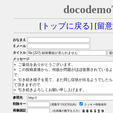
docodem
[
トップに戻る
] [
留意
おなまえ
Ｅメール
タイトル
メッセージ
参照先
削除キー
(英数字で8文字以内)
クッキー情報保存
画像認証
（右画像の数字を入力）