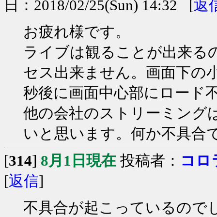
日：2018/02/25(Sun) 14:32 [
返
お疲れ様です。
ライブは観ることが出来る
セス出来ません。画面下の
秒後に画面中心部にロード
他の会社のストリーミング
いと思います。何か不具合
[
314
]
8月1日現在
投稿者：
コロ
[
返信
]
不具合が起こっているので