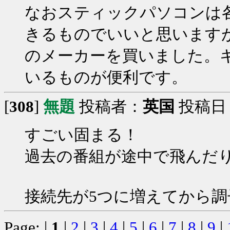
なおスティックパソコンは
きるものでいいと思います
のメーカーを買いました。
いるものが便利です。
[
308
]
無題
投稿者：
英国
投稿日：20
すごい固まる！
過去の番組が途中で飛んだ
接続先が5つに増えてから
Page: |
1
|
2
|
3
|
4
|
5
|
6
|
7
|
8
|
9
|