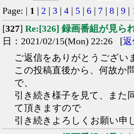
Page: |
1
|
2
|
3
|
4
|
5
|
6
|
7
|
8
|
9
|
[
327
]
Re:[326] 録画番組が見
日：2021/02/15(Mon) 22:26 [
返
ご返信をありがとうござい
この投稿直後から、何故か
で、
引き続き様子を見て、また
て頂きますので
引き続きよろしくお願い申