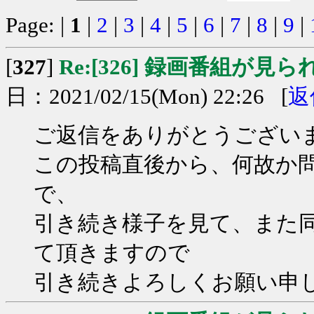
Page: |
1
|
2
|
3
|
4
|
5
|
6
|
7
|
8
|
9
|
[
327
]
Re:[326] 録画番組が見
日：2021/02/15(Mon) 22:26 [
返
ご返信をありがとうござい
この投稿直後から、何故か
で、
引き続き様子を見て、また
て頂きますので
引き続きよろしくお願い申