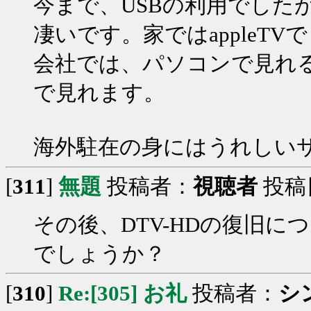
今まで、USBの利用でした
凄いです。家ではappleT
会社では、パソコンで見れるし
で見れます。
海外駐在の身にはうれしい
[
311
]
無題
投稿者：
視聴者
投稿日：
その後、DTV-HDの復旧
でしょうか？
[
310
]
Re:[305] お礼
投稿者：
シ