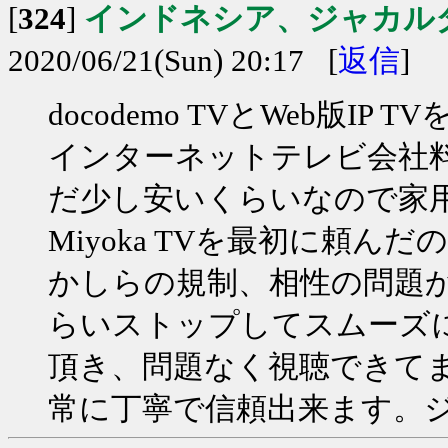
[
324
]
インドネシア、ジャカル
2020/06/21(Sun) 20:17 [
返信
]
docodemo TVとWeb版
インターネットテレビ会社
だ少し安いくらいなので家
Miyoka TVを最初に頼
かしらの規制、相性の問題か
らいストップしてスムーズに視
頂き、問題なく視聴できて
常に丁寧で信頼出来ます。