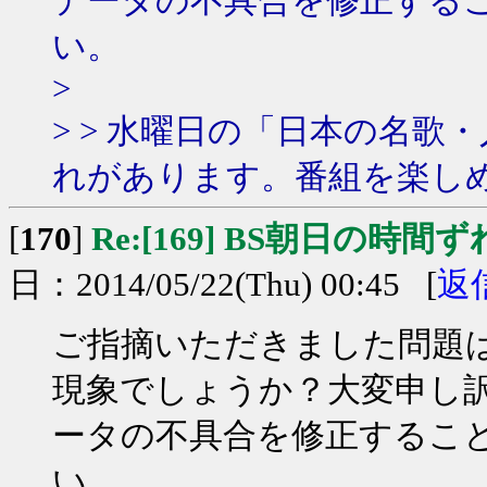
データの不具合を修正する
い。
>
> > 水曜日の「日本の名
れがあります。番組を楽し
[
170
]
Re:[169] BS朝日の時間ず
日：2014/05/22(Thu) 00:45 [
返
ご指摘いただきました問題
現象でしょうか？大変申し
ータの不具合を修正するこ
い。