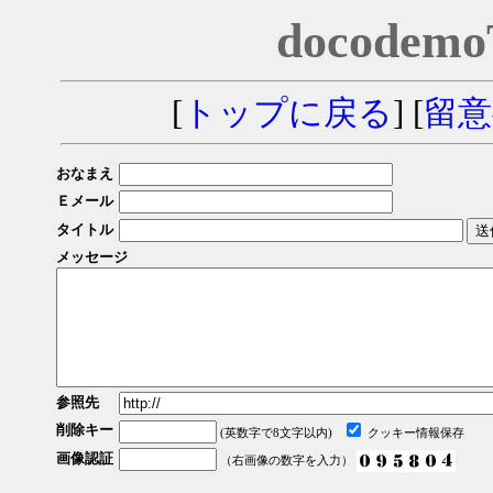
docodem
[
トップに戻る
] [
留意
おなまえ
Ｅメール
タイトル
メッセージ
参照先
削除キー
(英数字で8文字以内)
クッキー情報保存
画像認証
（右画像の数字を入力）