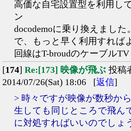
高価な自宅設置型を利用し
ン
docodemoに乗り換えま
で、もっと早く利用すれば
回線はT-broudのケーブルTV
[
174
]
Re:[173] 映像が飛ぶ
投稿
2014/07/26(Sat) 18:06 [
返信
]
> 時々ですが映像が数秒か
生しても同じところで飛ん
に対処すればいいのでしょ