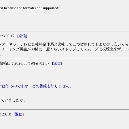
ed because the formatis not supported"
) 20:17 [
返信
]
ネシアのインターネットテレビ会社料金体系と比較して二つ契約してもまだ少し安いく
ーミング再生が30秒に一度くらいストップしてスムーズに視聴出来ず、doco
に
投稿日：2020/06/19(Fri) 02:37 [
返信
]
ューは映るのですが、どの番組も映りません。
っていましたが、
 23:10 [
返信
]