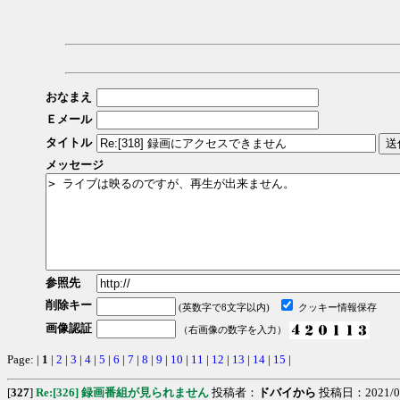
おなまえ
Ｅメール
タイトル
メッセージ
参照先
削除キー
(英数字で8文字以内)
クッキー情報保存
画像認証
（右画像の数字を入力）
Page: |
1
|
2
|
3
|
4
|
5
|
6
|
7
|
8
|
9
|
10
|
11
|
12
|
13
|
14
|
15
|
[
327
]
Re:[326] 録画番組が見られません
投稿者：
ドバイから
投稿日：2021/02/