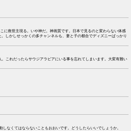
ここに救世主現る。いや神だ。神画質です。日本で見るのと変わらない体感
た。しかしせっかくの多チャンネルも、妻と子の都合でディズニーばっかり
購入。これだったらサウジアラビアにいる事を忘れてしまいます。大変有難い
動しなくてはならないこともおおいです。どうしたらいいでしょうか。