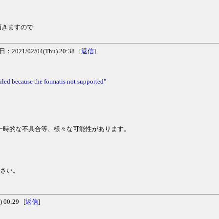
、
頂きますので
2021/02/04(Thu) 20:38 [
返信
]
iled because the formatis not supported"
一時的な不具合等、様々な可能性があります。
ださい。
 00:29 [
返信
]