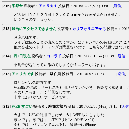
[
316
]
不都合
投稿者：
アメリカ１
投稿日：2018/02/25(Sun) 09:07 [
返信
]
どの番組も２月２５日１２：００ｐｍから録画が見られません。
いつ直るのでしょうか。
[
315
]
録画にアクセスできません
投稿者：
カリフォルニアから
投稿日：2018/02
お疲れ様です。
ライブは観ることが出来るのですが、全チャンネルの録画にアクセ
他の会社のストリーミングは問題ないので、こちらの問題ではない
[
314
]
8月1日現在
投稿者：
コロラド
投稿日：2017/08/01(Tue) 11:39 [
返信
]
不具合が起こっているのでしょうか？エラーが出ます。
[
313
]
アメリカです
投稿者：
駐在員
投稿日：2017/03/21(Tue) 00:00 [
返信
]
ロサンゼルス駐在です。
WEB版のお試しサービスを利用させていただき、問題なく動きまし
今のところまったく問題なしです。
非常にありがたいサービスです。
[
312
]
WEB すごい
投稿者：
駐在太郎
投稿日：2017/02/06(Mon) 18:15 [
返信
今まで、USBの利用でしたが、今回WEB版にしました。
凄いです。家ではappleTVでリビングのテレビで
会社では、パソコンで見れるし、移動中はiPhone