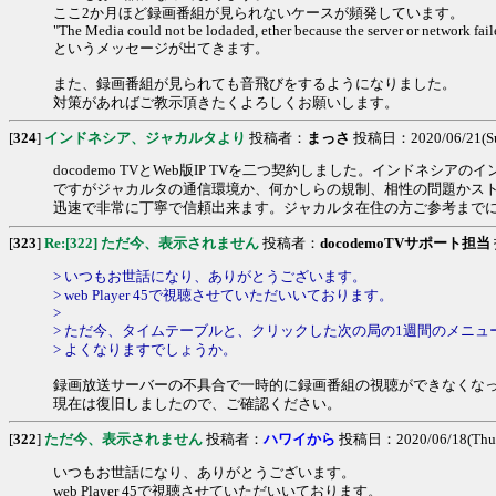
ここ2か月ほど録画番組が見られないケースが頻発しています。
"The Media could not be lodaded, ether because the server or network fail
というメッセージが出てきます。
また、録画番組が見られても音飛びをするようになりました。
対策があればご教示頂きたくよろしくお願いします。
[
324
]
インドネシア、ジャカルタより
投稿者：
まっさ
投稿日：2020/06/21(Sun
docodemo TVとWeb版IP TVを二つ契約しました。インド
ですがジャカルタの通信環境か、何かしらの規制、相性の問題かストリ
迅速で非常に丁寧で信頼出来ます。ジャカルタ在住の方ご参考まで
[
323
]
Re:[322] ただ今、表示されません
投稿者：
docodemoTVサポート担当
> いつもお世話になり、ありがとうございます。
> web Player 45で視聴させていただいいております。
>
> ただ今、タイムテーブルと、クリックした次の局の1週間のメニ
> よくなりますでしょうか。
録画放送サーバーの不具合で一時的に録画番組の視聴ができなくな
現在は復旧しましたので、ご確認ください。
[
322
]
ただ今、表示されません
投稿者：
ハワイから
投稿日：2020/06/18(Thu)
いつもお世話になり、ありがとうございます。
web Player 45で視聴させていただいいております。