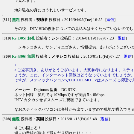
で見れます。
海外駐在の身にはうれしいサービスです。
[
311
]
無題
投稿者：
視聴者
投稿日：2016/04/05(Tue) 16:55 [
返信
]
その後、DTV-HDの復旧についての見込みは全くたっていないので
[
310
]
Re:[305] お礼
投稿者：
シン
投稿日：2016/01/19(Tue) 07:23 [
返信
]
メキシコさん、サンディエゴさん、情報提供、ありがとうございま
[
309
]
Re:[306] 無題
投稿者：
メキシコ
投稿日：2016/01/15(Fri) 07:27 [
返信
]
>
> ご返事頂き、ありがとうございます。大変参考になります。ステ
ょうか。また、インターネット回線はどうなっていますでしょうか。
ですが、スティックパソコンでDOCODEMO TVはスムーズに視
メーカー Diginnos 型番 DG-STK1
ネット回線 契約では10Mbpsですが実績 5～8Mbps
IPTV カクカクせずスムーズに視聴できています。
なおスティックパソコンは各社から出ていますので現地で購入でき
[
308
]
無題
投稿者：
英国
投稿日：2016/01/15(Fri) 05:48 [
返信
]
すごい固まる！
過去の番組が途中で飛んだり切れたり・・・