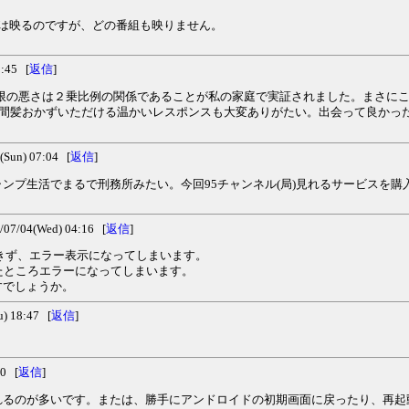
は映るのですが、どの番組も映りません。
:45 [
返信
]
期限の悪さは２乗比例の関係であることが私の家庭で実証されました。まさに
ら間髪おかずいただける温かいレスポンスも大変ありがたい。出会って良かっ
un) 07:04 [
返信
]
ンプ生活でまるで刑務所みたい。今回95チャンネル(局)見れるサービスを
/04(Wed) 04:16 [
返信
]
きず、エラー表示になってしまいます。
たところエラーになってしまいます。
すでしょうか。
 18:47 [
返信
]
0 [
返信
]
れるのが多いです。または、勝手にアンドロイドの初期画面に戻ったり、再起