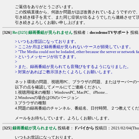
ご返信をありがとうございます。
この投稿直後から、何故か問題がほぼ改善されているようですので
引き続き様子を見て、また同じ症状が出るようでしたら連絡させて
引き続きよろしくお願い申し上げます。
[
326
]
Re:[325] 録画番組が見られません
投稿者：
docodemoTVサポート
投稿日：
> いつもお世話になっております。
> ここ2か月ほど録画番組が見られないケースが頻発しています。
> "The Media could not be lodaded, ether because the server or network fa
> というメッセージが出てきます。
>
> また、録画番組が見られても音飛びをするようになりました。
> 対策があればご教示頂きたくよろしくお願いします。
ネット環境の問題、視聴用PC、ブラウザの問題、またはサーバーの
以下の点を確認してメールにてご連絡ください。
1.視聴用端末の種類：WindowsPC, MacPC、iPhone...
2.Windowsの場合はOSのバージョン
3.ブラウザの種類
4.問題の録画番組のチャンネル、番組名、日付時間、２つ教えてく
メールをお待ちしています。よろしくお願いします。
[
325
]
録画番組が見られません
投稿者：
ドバイから
投稿日：2021/02/04(Thu)
いつもお世話になっております。