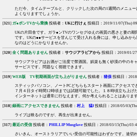
ただ今、タイムテーブルと、クリックした次の局の1週間のメニュー
よくなりますでしょうか。
[
321
]
ガ●ポンTVから乗換
投稿者：
UKに行けぇ
投稿日：2019/11/07(Thu) 09
UKの片田舎です。ガラ●ンTVのワンセグゆえの画質の悪さと妻の
です。UKの●●サービスを甘んじて受け入れる身には、申し込みか
なのはどうにかなりませんか。
[
320
]
全く問題ありません
投稿者：
サウジアラビアから
投稿日：2019/01/27(S
サウジアラビアはお酒がご法度で禁酒国。娯楽も無く砂漠の中のキャ
サービスです。問題なく視聴できます。
[
319
]
WEB版 TV初期画面が立ち上がりません
投稿者：
猪俣
投稿日：2018/07
スティックパソコン、ノートPCどちらもスタート画面にアクセスで
７月４日タイ時間12時頃までは試聴可能でした。１８時頃立ち上げ
インターネットは通常に行なえます。何か考えられることはありま
[
318
]
録画にアクセスできません
投稿者：
村上 猛f
投稿日：2018/05/03(Thu)
ライブは映るのですが、再生が出来ません。
[
317
]
最近の受信
投稿者：
PHILLIP Musgfave
投稿日：2018/03/15(Thu) 03:4
さいきん、オーストラリアでいい受信の可能性はわずかです。途切