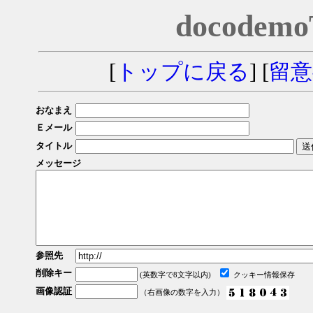
docodem
[
トップに戻る
] [
留意
おなまえ
Ｅメール
タイトル
メッセージ
参照先
削除キー
(英数字で8文字以内)
クッキー情報保存
画像認証
（右画像の数字を入力）