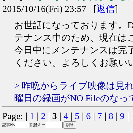
2015/10/16(Fri) 23:57 [
返信
]
お世話になっております。D
テナンス中のため、現在は
今日中にメンテナンスは完
ください。よろしくお願い
> 昨晩からライブ映像は見
曜日の録画がNO Fileのな
Page: |
1
|
2
|
3
|
4
|
5
|
6
|
7
|
8
|
9
|
記事No
削除キー