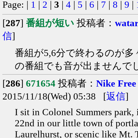
Page: |
1
|
2
|
3
|
4
|
5
|
6
|
7
|
8
|
9
|
[
287
]
番組が短い
投稿者：
wata
信
]
番組が5,6分で終わるのが
の番組でも音が出ませんで
[
286
]
671654
投稿者：
Nike Free
2015/11/18(Wed) 05:38 [
返信
]
I sit in Colonel Summers park, i
22nd in our little town of portl
Laurelhurst, or scenic like Mt. 