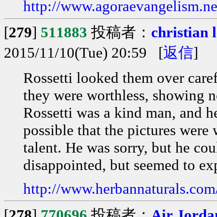
http://www.agoraevangelism.ne
[
279
]
511883
投稿者：
christian
2015/11/10(Tue) 20:59 [
返信
]
Rossetti looked them over carefu
they were worthless, showing not
Rossetti was a kind man, and he
possible that the pictures were
talent. He was sorry, but he cou
disappointed, but seemed to ex
http://www.herbannaturals.com
[
278
]
770696
投稿者：
Air Jorda