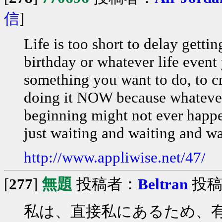
信
]
Life is too short to delay getti
birthday or whatever life event 
something you want to do, to crea
doing it NOW because whatever 
beginning might not ever happ
just waiting and waiting and wa
http://www.appliwise.net/47/
[
277
]
無題
投稿者：
Beltran
投稿日：
私は、直接私にあるため、