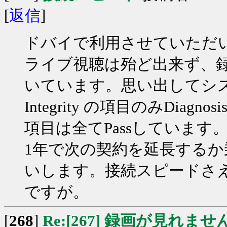
[
返信
]
ドバイで利用させていただ
ライブ視聴は殆ど出来ず、
いています。思い出してシステム
Integrity の項目のみDia
項目は全てPassしていま
1年で次の契約を延長する
いします。接続スピードさ
ですが。
[
268
]
Re:[267] 録画が見れませ