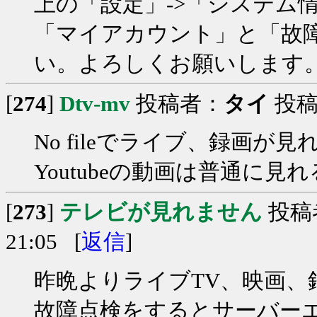
上の「設定」->「システム
「マイアカウント」と「故
い。よろしくお願いします
[
274
]
Dtv-mv
投稿者：
タイ
投稿日
No fileでライブ、録画が
Youtubeの動画は普通に
[
273
]
テレビが見れません
投稿
21:05 [
返信
]
昨晩よりライブTV、映画、録
故障点検をするとサーバー