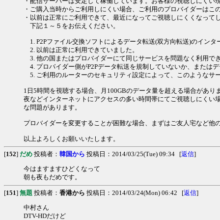
・配信サーバーは安定して稼働しています。お客様の視聴しにくい
・ご購入当時からご利用しにくい場合、ご利用のプロバイダーはこ
・以前は正常にご利用できて、最近になってご視聴しにくくなって
下記１～５をお伝えください。
1. P2Pファイル交換ソフトによるデータ転送(双方向転送)のイ
2. 以前は正常に利用できていました。
3. 他の国またはプロバイダーにて同じサービスを問題なく利用で
4. プロバイダー側がP2Pデータ転送を規制していないか、または
5. ご利用のルーターのセキュリティ設定によって、このようなサ
1日5時間を視聴する場合、月100GBのデータ量を超える場合があ
夜などインターネットにアクセスの多い時間帯にてご視聴しにくい
な問題があります。
プロバイダーを変更することが困難な場合、まずはご友人宅など他
以上よろしくお願いいたします。
[
152
]
だめ
投稿者：
韓国から
投稿日：2014/03/25(Tue) 09:34 [
返信
]
今はますますひどくなって
朝も夜もだめです。
[
151
]
無題
投稿者：
香港から
投稿日：2014/03/24(Mon) 06:42 [
返信
]
中村さん
DTV-HDだけど