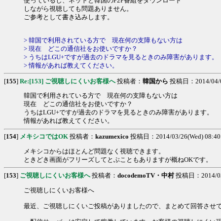
使っているし、ネットと韓国のP2P番組をダウンロード
しながら視聴しても問題ありません。
ご参考として書き込みします。
> 韓国で利用されている方で 現在何の支障もない方は
> 現在 どこの通信社をお使いですか？
> うちはLGU+ですが過去のドラマを見るときのみ障害があります。
> 情報があれば教えてください。
[
155
]
Re:[153] ご視聴しにくいお客様へ
投稿者：
韓国から
投稿日：2014/04/08
韓国で利用されている方で 現在何の支障もない方は
現在 どこの通信社をお使いですか？
うちはLGU+ですが過去のドラマを見るときのみ障害があります。
情報があれば教えてください。
[
154
]
メキシコではOK
投稿者：
kazumexico
投稿日：2014/03/26(Wed) 08:40
メキシコからはほとんど問題なく視聴できます。
ときどき画面がフリーズしてとぶこともありますが概ねOKです。
[
153
]
ご視聴しにくいお客様へ
投稿者：
docodemoTV・中村
投稿日：2014/03/2
ご視聴しにくいお客様へ
最近、ご視聴しにくいご投稿がありましたので、まとめて回答させ