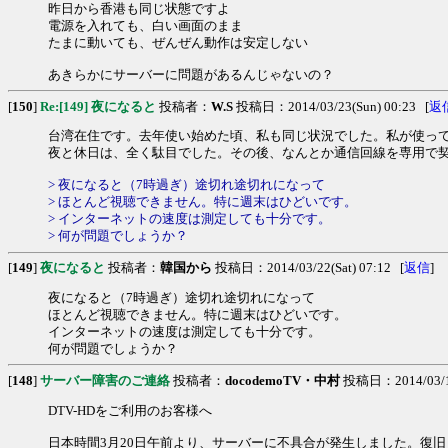
昨日から香港も同じ状態ですよ
電源を入れても、白い画面のまま
たまに動いても、ぜんぜん動作は安定しない
あきらかにサーバーに問題があるんじゃないの？
[
150
]
Re:[149] 夜になると
投稿者：
W.S
投稿日：2014/03/23(Sun) 00:23 [
返
台湾在住です。去年使い始めた頃、私も同じ状況でした。私が使って
夜と休日は、全く駄目でした。その後、なんとか通信回線を専用で
> 夜になると（7時過ぎ）途切れ途切れになって
> ほとんど視聴できません。特に週末はひどいです。
> インターネットの速度は測定しても十分です。
> 何が問題でしょうか？
[
149
]
夜になると
投稿者：
韓国から
投稿日：2014/03/22(Sat) 07:12 [
返信
]
夜になると（7時過ぎ）途切れ途切れになって
ほとんど視聴できません。特に週末はひどいです。
インターネットの速度は測定しても十分です。
何が問題でしょうか？
[
148
]
サーバー障害のご連絡
投稿者：
docodemoTV・中村
投稿日：2014/03/19
DTV-HDをご利用のお客様へ
日本時間3月20日午前より、サーバーに不具合が発生しました。復