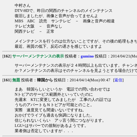
中村さん
DTV-HDで、昨日の関西のチャンネルのメインテナンス
復旧しましたが、画像と音声が合ってませんよ
MBS ABC 読売 サンテレビ － 画像と音声の相違
テレビ大阪 － 音声なし
関西テレビ － 正常
メインテナンスを行うのは仕方ないことですが、その後の処理もき
最近、画質の低下、反応の遅さを感じていますよ
[
162
]
サーバーメンテナンスの表示
投稿者：
gumino
投稿日：2014/04/21(Mon
サーバーメンテナンスの表示が２４時間以上も出ています。チャン
か？メンテナンスの表示はそのチャンネルを見ようとする場合だけ
[
161
]
無題
投稿者：
韓国から
投稿日：2014/04/14(Mon) 00:47 [
返信
]
まあ 韓国らしいというか 電話での問い合わせでは
Nトピアのサービス範囲外といっていたのに
先週末 KTに変更してみましたが 工事の人の話では
うちのアパートもＮトピアが可能とのこと。
実際 速度見ても間違いないですすね。
おかげでライブも過去も快調になりました。
信じられないくらい アッ言う間につながります。
LGU+はサバーでの規制があるようです。
業者側は否定していますが．．．