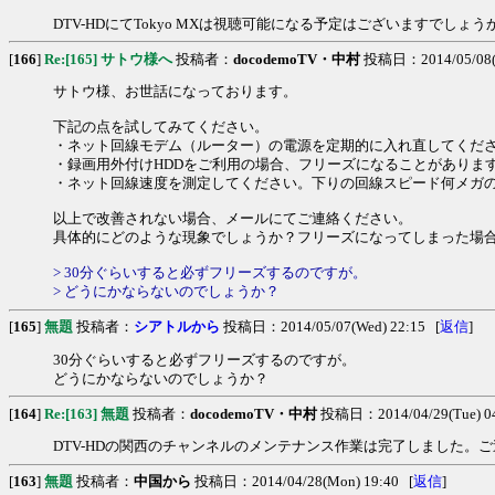
DTV-HDにてTokyo MXは視聴可能になる予定はございますでしょう
[
166
]
Re:[165] サトウ様へ
投稿者：
docodemoTV・中村
投稿日：2014/05/08(T
サトウ様、お世話になっております。
下記の点を試してみてください。
・ネット回線モデム（ルーター）の電源を定期的に入れ直してくださ
・録画用外付けHDDをご利用の場合、フリーズになることがあります
・ネット回線速度を測定してください。下りの回線スピード何メガ
以上で改善されない場合、メールにてご連絡ください。
具体的にどのような現象でしょうか？フリーズになってしまった場
> 30分ぐらいすると必ずフリーズするのですが。
> どうにかならないのでしょうか？
[
165
]
無題
投稿者：
シアトルから
投稿日：2014/05/07(Wed) 22:15 [
返信
]
30分ぐらいすると必ずフリーズするのですが。
どうにかならないのでしょうか？
[
164
]
Re:[163] 無題
投稿者：
docodemoTV・中村
投稿日：2014/04/29(Tue) 04
DTV-HDの関西のチャンネルのメンテナンス作業は完了しました
[
163
]
無題
投稿者：
中国から
投稿日：2014/04/28(Mon) 19:40 [
返信
]