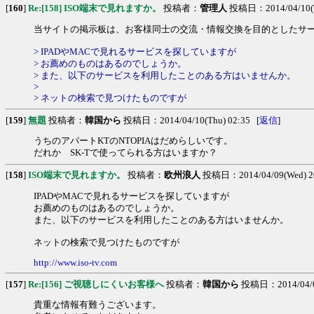
[
160
]
Re:[158] ISO端末で見れますか。
投稿者：
管理人
投稿日：2014/04/10(T
当サイトの掲示板は、お客様同士の交流・情報交換を目的としたサー
> IPADやMACで見れるサービスを探していますが
> お薦めのものはあるのでしょうか。
> また、以下のサービスを利用したことのある方はいませんか。
>
> ネットの検索で見つけたものですが
[
159
]
無題
投稿者：
韓国から
投稿日：2014/04/10(Thu) 02:35 [
返信
]
うちのアパートKTのNTOPIAはだめらしいです。
だれか SK-Tで使ってられる方はいますか？
[
158
]
ISO端末で見れますか。
投稿者：
欧州浪人
投稿日：2014/04/09(Wed) 2
IPADやMACで見れるサービスを探していますが
お薦めのものはあるのでしょうか。
また、以下のサービスを利用したことのある方はいませんか。
ネットの検索で見つけたものですが
http://www.iso-tv.com
[
157
]
Re:[156] ご視聴しにくいお客様へ
投稿者：
韓国から
投稿日：2014/04/09
貴重な情報有難うございます。