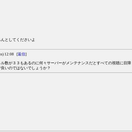
ちんとしてくださいよ
) 12:08 [
返信
]
ネル数が３３もあるのに何々サーバーがメンテナンスだとすべての視聴に目障
で良いのではないでしょうか？