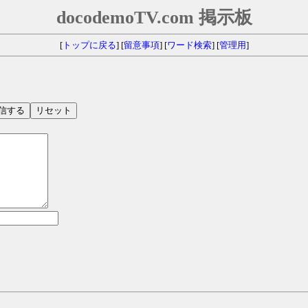
docodemoTV.com 掲示板
[
トップに戻る
] [
留意事項
] [
ワード検索
] [
管理用
]