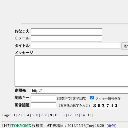
おなまえ
Ｅメール
タイトル
メッセージ
参照先
削除キー
(英数字で8文字以内)
クッキー情報保存
画像認証
（右画像の数字を入力）
Page: |
1
|
2
|
3
|
4
|
5
|
6
|
7
|
8
|
9
|
10
|
11
|
12
|
13
|
14
|
15
|
[
167
]
TOKYOMX
投稿者：
AT
投稿日：2014/05/13(Tue) 18:20 [
返信
]