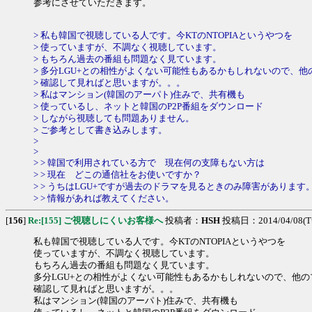
参考にさせていただきます。
> 私も韓国で視聴している人です。今KTのNTOPIAというやつを
> 使っていますが、不調なく視聴しています。
> もちろん過去の番組も問題なく見ています。
> 多分LGU+との相性がよくない可能性もあるかもしれないので、
> 確認して見ればと思いますが。。。
> 私はマンション(韓国のアーパト)住みで、共有機も
> 使っているし、ネットと韓国のP2P番組をダウンロード
> しながら視聴しても問題ありません。
> ご参考として書き込みします。
>
>
> > 韓国で利用されている方で 現在何の支障もない方は
> > 現在 どこの通信社をお使いですか？
> > うちはLGU+ですが過去のドラマを見るときのみ障害があります
> > 情報があれば教えてください。
[
156
]
Re:[155] ご視聴しにくいお客様へ
投稿者：
HSH
投稿日：2014/04/08(Tue
私も韓国で視聴している人です。今KTのNTOPIAというやつを
使っていますが、不調なく視聴しています。
もちろん過去の番組も問題なく見ています。
多分LGU+との相性がよくない可能性もあるかもしれないので、他
確認して見ればと思いますが。。。
私はマンション(韓国のアーパト)住みで、共有機も