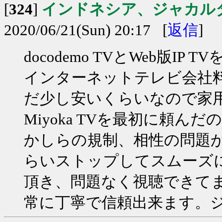
[
324
]
インドネシア、ジャカル
2020/06/21(Sun) 20:17 [
返信
]
docodemo TVとWeb版
インターネットテレビ会社
だ少し安いくらいなので家
Miyoka TVを最初に頼
かしらの規制、相性の問題か
らいストップしてスムーズに視
頂き、問題なく視聴できて
常に丁寧で信頼出来ます。