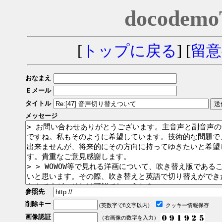
docodem
[
トップに戻る
] [
留意
おなまえ
Ｅメール
タイトル
メッセージ
参照先
削除キー
(英数字で8文字以内)
クッキー情報保存
画像認証
（右画像の数字を入力）