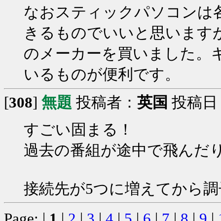
なおスティックパソコンは
きるものでいいと思います
のメーカーを買いました。
いるものが便利です。
[
308
]
無題
投稿者：
英国
投稿日：20
すごい固まる！
過去の番組が途中で飛んだ
接続先が5つに増えてから
Page: |
1
|
2
|
3
|
4
|
5
|
6
|
7
|
8
|
9
|