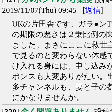
2019/11/07(Thu) 09:45 [
返信
]
UKの片田舎です。ガラ●ン
の期限の悪さは２乗比例の
ました。まさにここに救世
で見るのと変わらない体感で
け入れる身には、申し込み
ポンスも大変ありがたい。
多チャンネルも、妻と子の
にかなりませんか。
[
320
]
全く問題ありません
投稿