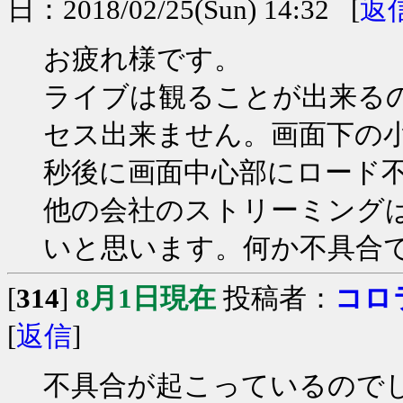
日：2018/02/25(Sun) 14:32 [
返
お疲れ様です。
ライブは観ることが出来る
セス出来ません。画面下の
秒後に画面中心部にロード
他の会社のストリーミング
いと思います。何か不具合
[
314
]
8月1日現在
投稿者：
コロ
[
返信
]
不具合が起こっているので