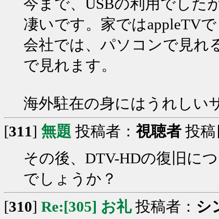
今まで、USBの利用でした
凄いです。家ではappleT
会社では、パソコンで見れるし
で見れます。
海外駐在の身にはうれしい
[
311
]
無題
投稿者：
視聴者
投稿日：
その後、DTV-HDの復旧
でしょうか？
[
310
]
Re:[305] お礼
投稿者：
シ