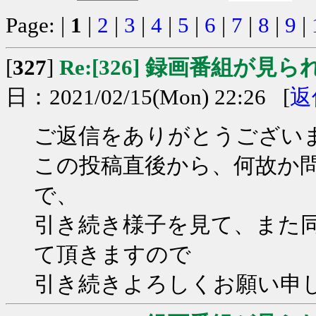
Page: |
1
|
2
|
3
|
4
|
5
|
6
|
7
|
8
|
9
|
[
327
]
Re:[326] 録画番組が見
日：2021/02/15(Mon) 22:26 [
返
ご返信をありがとうござい
この投稿直後から、何故か
で、
引き続き様子を見て、また
て頂きますので
引き続きよろしくお願い申