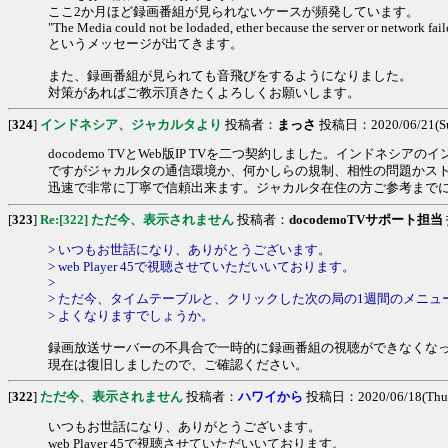
ここ2か月ほど録画番組が見られないケースが頻発しています。
"The Media could not be lodaded, ether because the server or network fail
というメッセージが出てきます。
また、録画番組が見られても音飛びをするようになりました。
対策があればご教示頂きたくよろしくお願いします。
[
324
]
インドネシア、ジャカルタより
投稿者：
まっさ
投稿日：2020/06/21(Sun
docodemo TVとWeb版IP TVを二つ契約しました。インド
ですがジャカルタの通信環境か、何かしらの規制、相性の問題かストリ
迅速で非常に丁寧で信頼出来ます。ジャカルタ在住の方ご参考まで
[
323
]
Re:[322] ただ今、表示されません
投稿者：
docodemoTVサポート担当
> いつもお世話になり、ありがとうございます。
> web Player 45で視聴させていただいいております。
>
> ただ今、タイムテーブルと、クリックした次の局の1週間のメニ
> よくなりますでしょうか。
録画放送サーバーの不具合で一時的に録画番組の視聴ができなくな
現在は復旧しましたので、ご確認ください。
[
322
]
ただ今、表示されません
投稿者：
ハワイから
投稿日：2020/06/18(Thu)
いつもお世話になり、ありがとうございます。
web Player 45で視聴させていただいいております。