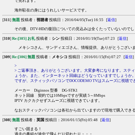
で見れます。
海外駐在の身にはうれしいサービスです。
[
311
]
無題
投稿者：
視聴者
投稿日：2016/04/05(Tue) 16:55 [
返信
]
その後、DTV-HDの復旧についての見込みは全くたっていないので
[
310
]
Re:[305] お礼
投稿者：
シン
投稿日：2016/01/19(Tue) 07:23 [
返信
]
メキシコさん、サンディエゴさん、情報提供、ありがとうございま
[
309
]
Re:[306] 無題
投稿者：
メキシコ
投稿日：2016/01/15(Fri) 07:27 [
返信
]
>
> ご返事頂き、ありがとうございます。大変参考になります。ステ
ょうか。また、インターネット回線はどうなっていますでしょうか。
ですが、スティックパソコンでDOCODEMO TVはスムーズに視
メーカー Diginnos 型番 DG-STK1
ネット回線 契約では10Mbpsですが実績 5～8Mbps
IPTV カクカクせずスムーズに視聴できています。
なおスティックパソコンは各社から出ていますので現地で購入でき
[
308
]
無題
投稿者：
英国
投稿日：2016/01/15(Fri) 05:48 [
返信
]
すごい固まる！
過去の番組が途中で飛んだり切れたり・・・