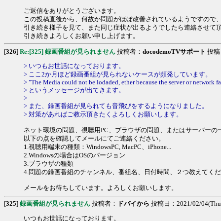
ご返信をありがとうございます。
この投稿直後から、何故か問題がほぼ改善されているようですので
引き続き様子を見て、また同じ症状が出るようでしたら連絡させて
引き続きよろしくお願い申し上げます。
[
326
]
Re:[325] 録画番組が見られません
投稿者：
docodemoTVサポート
投稿日：
> いつもお世話になっております。
> ここ2か月ほど録画番組が見られないケースが頻発しています。
> "The Media could not be lodaded, ether because the server or network fa
> というメッセージが出てきます。
>
> また、録画番組が見られても音飛びをするようになりました。
> 対策があればご教示頂きたくよろしくお願いします。
ネット環境の問題、視聴用PC、ブラウザの問題、またはサーバーの
以下の点を確認してメールにてご連絡ください。
1.視聴用端末の種類：WindowsPC, MacPC、iPhone...
2.Windowsの場合はOSのバージョン
3.ブラウザの種類
4.問題の録画番組のチャンネル、番組名、日付時間、２つ教えてく
メールをお待ちしています。よろしくお願いします。
[
325
]
録画番組が見られません
投稿者：
ドバイから
投稿日：2021/02/04(Thu)
いつもお世話になっております。