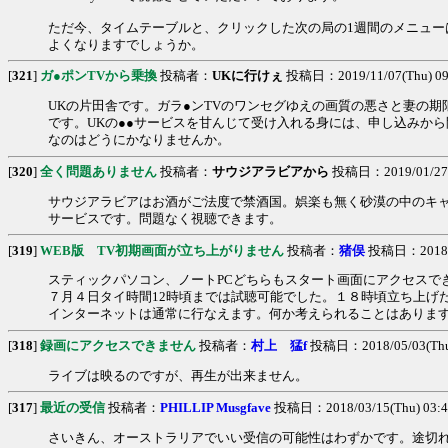
ただ今、タイムテーブルと、クリックした次の局の1週間のメニュー
よくなりますでしょうか。
[
321
]
ガ●ポンTVから乗換
投稿者：
UKに行けぇ
投稿日：2019/11/07(Thu) 09
UKの片田舎です。ガラ●ンTVのワンセグゆえの画質の悪さと妻の
です。UKの●●サービスを甘んじて受け入れる身には、申し込みか
なのはどうにかなりませんか。
[
320
]
全く問題ありません
投稿者：
サウジアラビアから
投稿日：2019/01/27(S
サウジアラビアはお酒がご法度で禁酒国。娯楽も無く砂漠の中のキャ
サービスです。問題なく視聴できます。
[
319
]
WEB版 TV初期画面が立ち上がりません
投稿者：
猪俣
投稿日：2018/07
スティックパソコン、ノートPCどちらもスタート画面にアクセスで
７月４日タイ時間12時頃までは試聴可能でした。１８時頃立ち上げ
インターネットは通常に行なえます。何か考えられることはありま
[
318
]
録画にアクセスできません
投稿者：
村上 猛f
投稿日：2018/05/03(Thu)
ライブは映るのですが、再生が出来ません。
[
317
]
最近の受信
投稿者：
PHILLIP Musgfave
投稿日：2018/03/15(Thu) 03:4
さいきん、オーストラリアでいい受信の可能性はわずかです。途切