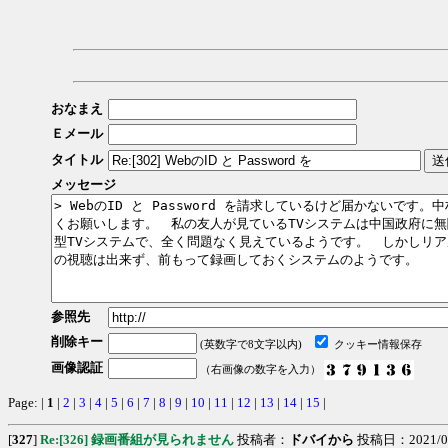
おなまえ
Ｅメール
タイトル
メッセージ
参照先
削除キー
(英数字で8文字以内)
クッキー情報保存
画像認証
（右画像の数字を入力）
Page: |
1
|
2
|
3
|
4
|
5
|
6
|
7
|
8
|
9
|
10
|
11
|
12
|
13
|
14
|
15
|
[
327
]
Re:[326] 録画番組が見られません
投稿者：
ドバイから
投稿日：2021/02/