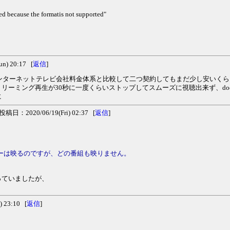
ed because the formatis not supported"
) 20:17 [
返信
]
ネシアのインターネットテレビ会社料金体系と比較して二つ契約してもまだ少し安いく
ーミング再生が30秒に一度くらいストップしてスムーズに視聴出来ず、doco
に
投稿日：2020/06/19(Fri) 02:37 [
返信
]
ューは映るのですが、どの番組も映りません。
っていましたが、
 23:10 [
返信
]