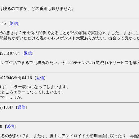
は映るのですが、どの番組も映りません。
:45 [
返信
]
期限の悪さは２乗比例の関係であることが私の家庭で実証されました。まさに
ら間髪おかずいただける温かいレスポンスも大変ありがたい。出会って良かっ
un) 07:04 [
返信
]
ンプ生活でまるで刑務所みたい。今回95チャンネル(局)見れるサービスを
/04(Wed) 04:16 [
返信
]
きず、エラー表示になってしまいます。
たところエラーになってしまいます。
すでしょうか。
 18:47 [
返信
]
0 [
返信
]
れるのが多いです。または、勝手にアンドロイドの初期画面に戻ったり、再起