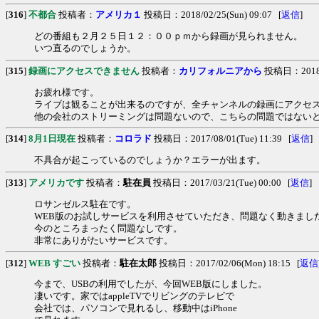
[
316
]
不都合
投稿者：
アメリカ１
投稿日：2018/02/25(Sun) 09:07 [
返信
]
どの番組も２月２５日１２：００ｐｍから録画が見られません。
いつ直るのでしょうか。
[
315
]
録画にアクセスできません
投稿者：
カリフォルニアから
投稿日：2018/02
お疲れ様です。
ライブは観ることが出来るのですが、全チャンネルの録画にアクセ
他の会社のストリーミングは問題ないので、こちらの問題ではない
[
314
]
8月1日現在
投稿者：
コロラド
投稿日：2017/08/01(Tue) 11:39 [
返信
]
不具合が起こっているのでしょうか？エラーが出ます。
[
313
]
アメリカです
投稿者：
駐在員
投稿日：2017/03/21(Tue) 00:00 [
返信
]
ロサンゼルス駐在です。
WEB版のお試しサービスを利用させていただき、問題なく動きまし
今のところまったく問題なしです。
非常にありがたいサービスです。
[
312
]
WEB すごい
投稿者：
駐在太郎
投稿日：2017/02/06(Mon) 18:15 [
返信
今まで、USBの利用でしたが、今回WEB版にしました。
凄いです。家ではappleTVでリビングのテレビで
会社では、パソコンで見れるし、移動中はiPhone