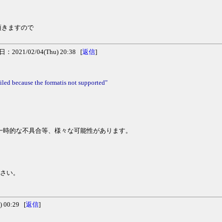
、
頂きますので
2021/02/04(Thu) 20:38 [
返信
]
iled because the formatis not supported"
一時的な不具合等、様々な可能性があります。
ださい。
 00:29 [
返信
]