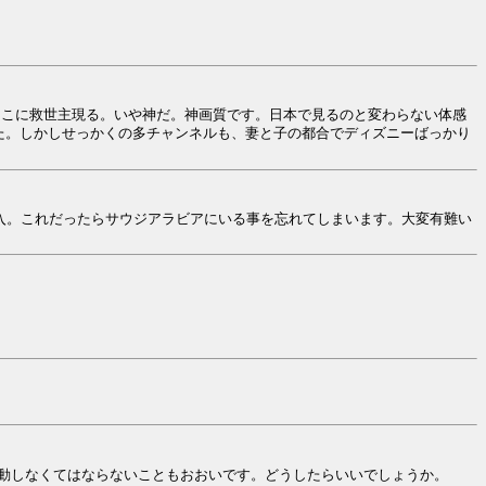
ここに救世主現る。いや神だ。神画質です。日本で見るのと変わらない体感
た。しかしせっかくの多チャンネルも、妻と子の都合でディズニーばっかり
購入。これだったらサウジアラビアにいる事を忘れてしまいます。大変有難い
動しなくてはならないこともおおいです。どうしたらいいでしょうか。