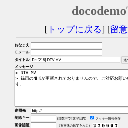
docodem
[
トップに戻る
] [
留意
おなまえ
Ｅメール
タイトル
メッセージ
参照先
削除キー
(英数字で8文字以内)
クッキー情報保存
画像認証
（右画像の数字を入力）