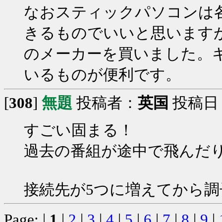
なおスティックパソコンは
きるものでいいと思います
のメーカーを買いました。
いるものが便利です。
[
308
]
無題
投稿者：
英国
投稿日：20
すごい固まる！
過去の番組が途中で飛んだ
接続先が5つに増えてから
Page: |
1
|
2
|
3
|
4
|
5
|
6
|
7
|
8
|
9
|