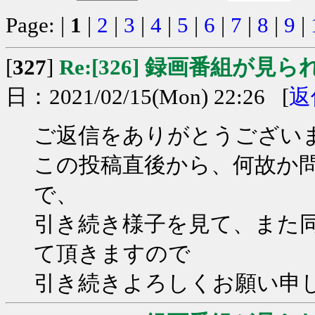
Page: |
1
|
2
|
3
|
4
|
5
|
6
|
7
|
8
|
9
|
[
327
]
Re:[326] 録画番組が見
日：2021/02/15(Mon) 22:26 [
返
ご返信をありがとうござい
この投稿直後から、何故か
で、
引き続き様子を見て、また
て頂きますので
引き続きよろしくお願い申