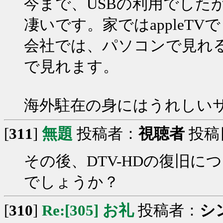
今まで、USBの利用でした
凄いです。家ではappleT
会社では、パソコンで見れるし
で見れます。
海外駐在の身にはうれしい
[
311
]
無題
投稿者：
視聴者
投稿日：
その後、DTV-HDの復旧
でしょうか？
[
310
]
Re:[305] お礼
投稿者：
シ