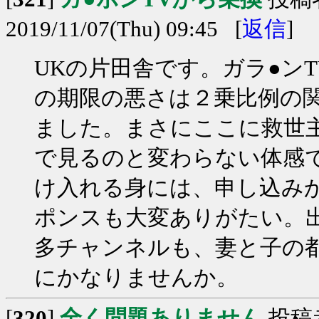
2019/11/07(Thu) 09:45 [
返信
]
UKの片田舎です。ガラ●ン
の期限の悪さは２乗比例の
ました。まさにここに救世
で見るのと変わらない体感で
け入れる身には、申し込み
ポンスも大変ありがたい。
多チャンネルも、妻と子の
にかなりませんか。
[
320
]
全く問題ありません
投稿