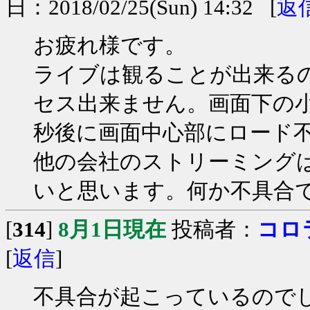
日：2018/02/25(Sun) 14:32 [
返
お疲れ様です。
ライブは観ることが出来る
セス出来ません。画面下の
秒後に画面中心部にロード
他の会社のストリーミング
いと思います。何か不具合
[
314
]
8月1日現在
投稿者：
コロ
[
返信
]
不具合が起こっているので