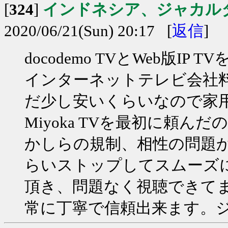
[
324
]
インドネシア、ジャカル
2020/06/21(Sun) 20:17 [
返信
]
docodemo TVとWeb版
インターネットテレビ会社
だ少し安いくらいなので家
Miyoka TVを最初に頼
かしらの規制、相性の問題か
らいストップしてスムーズに視
頂き、問題なく視聴できて
常に丁寧で信頼出来ます。