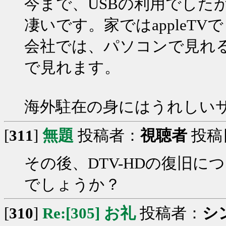
今まで、USBの利用でした
凄いです。家ではappleT
会社では、パソコンで見れるし
で見れます。
海外駐在の身にはうれしい
[
311
]
無題
投稿者：
視聴者
投稿日：
その後、DTV-HDの復旧
でしょうか？
[
310
]
Re:[305] お礼
投稿者：
シ