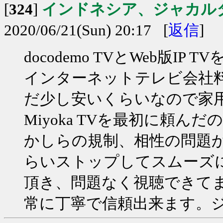
[
324
]
インドネシア、ジャカル
2020/06/21(Sun) 20:17 [
返信
]
docodemo TVとWeb版
インターネットテレビ会社
だ少し安いくらいなので家
Miyoka TVを最初に頼
かしらの規制、相性の問題か
らいストップしてスムーズに視
頂き、問題なく視聴できて
常に丁寧で信頼出来ます。