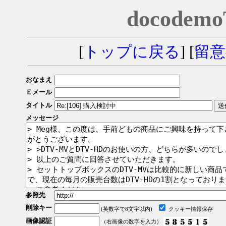
docodem
[
トップに戻る
] [
留意
おなまえ
Ｅメール
タイトル
メッセージ
参照先
削除キー
(英数字で8文字以内)
クッキー情報保存
画像認証
（右画像の数字を入力）