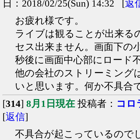
日：2018/02/25(Sun) 14:32 [
返
お疲れ様です。
ライブは観ることが出来る
セス出来ません。画面下の
秒後に画面中心部にロード
他の会社のストリーミング
いと思います。何か不具合
[
314
]
8月1日現在
投稿者：
コロ
[
返信
]
不具合が起こっているので