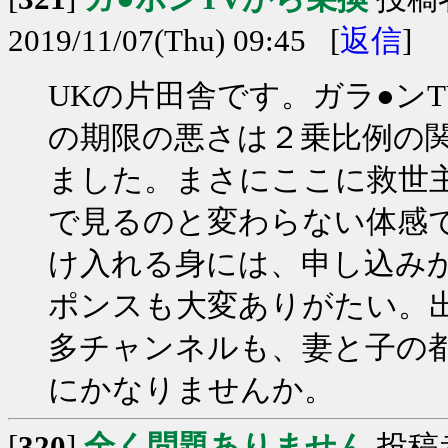
2019/11/07(Thu) 09:45 [
返信
]
UKの片田舎です。ガラ●ン
の期限の悪さは２乗比例の
ました。まさにここに救世
で見るのと変わらない体感で
け入れる身には、申し込み
ポンスも大変ありがたい。
多チャンネルも、妻と子の
にかなりませんか。
[
320
]
全く問題ありません
投稿