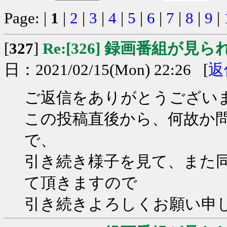
Page: |
1
|
2
|
3
|
4
|
5
|
6
|
7
|
8
|
9
|
[
327
]
Re:[326] 録画番組が見
日：2021/02/15(Mon) 22:26 [
返
ご返信をありがとうござい
この投稿直後から、何故か
で、
引き続き様子を見て、また
て頂きますので
引き続きよろしくお願い申