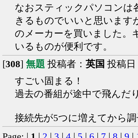
なおスティックパソコンは
きるものでいいと思います
のメーカーを買いました。
いるものが便利です。
[
308
]
無題
投稿者：
英国
投稿日：20
すごい固まる！
過去の番組が途中で飛んだ
接続先が5つに増えてから
Page: |
1
|
2
|
3
|
4
|
5
|
6
|
7
|
8
|
9
|