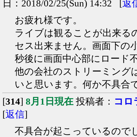
日：2018/02/25(Sun) 14:32 [
返
お疲れ様です。
ライブは観ることが出来る
セス出来ません。画面下の
秒後に画面中心部にロード
他の会社のストリーミング
いと思います。何か不具合
[
314
]
8月1日現在
投稿者：
コロ
[
返信
]
不具合が起こっているので