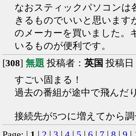
なおスティックパソコンは
きるものでいいと思います
のメーカーを買いました。
いるものが便利です。
[
308
]
無題
投稿者：
英国
投稿日：20
すごい固まる！
過去の番組が途中で飛んだ
接続先が5つに増えてから
Page: |
1
|
2
|
3
|
4
|
5
|
6
|
7
|
8
|
9
|