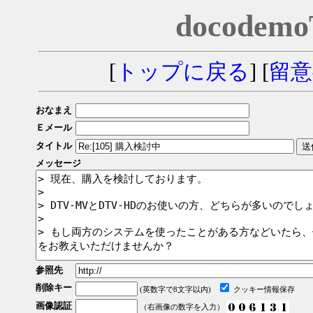
docodem
[
トップに戻る
] [
留意
おなまえ
Ｅメール
タイトル
メッセージ
参照先
削除キー
(英数字で8文字以内)
クッキー情報保存
画像認証
（右画像の数字を入力）