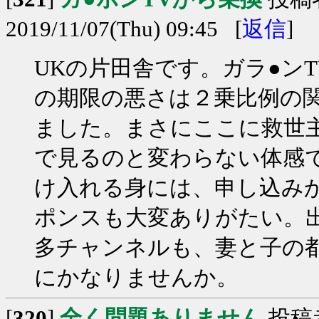
2019/11/07(Thu) 09:45 [
返信
]
UKの片田舎です。ガラ●ン
の期限の悪さは２乗比例の
ました。まさにここに救世
で見るのと変わらない体感で
け入れる身には、申し込み
ポンスも大変ありがたい。
多チャンネルも、妻と子の
にかなりませんか。
[
320
]
全く問題ありません
投稿