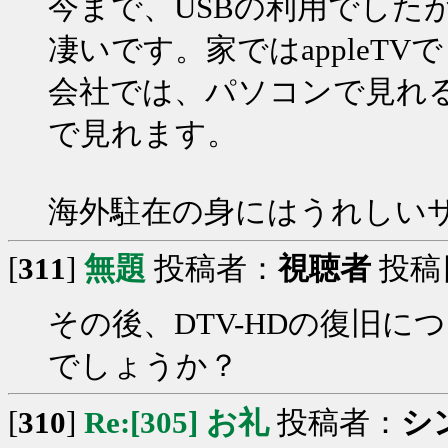
今まで、USBの利用でした
凄いです。家ではappleT
会社では、パソコンで見れるし
で見れます。
海外駐在の身にはうれしい
[
311
]
無題
投稿者：
視聴者
投稿日：
その後、DTV-HDの復旧
でしょうか？
[
310
]
Re:[305] お礼
投稿者：
シ