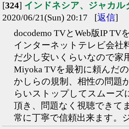
[
324
]
インドネシア、ジャカル
2020/06/21(Sun) 20:17 [
返信
]
docodemo TVとWeb版
インターネットテレビ会社
だ少し安いくらいなので家
Miyoka TVを最初に頼
かしらの規制、相性の問題か
らいストップしてスムーズに視
頂き、問題なく視聴できて
常に丁寧で信頼出来ます。