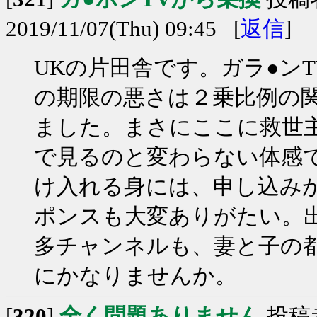
2019/11/07(Thu) 09:45 [
返信
]
UKの片田舎です。ガラ●ン
の期限の悪さは２乗比例の
ました。まさにここに救世
で見るのと変わらない体感で
け入れる身には、申し込み
ポンスも大変ありがたい。
多チャンネルも、妻と子の
にかなりませんか。
[
320
]
全く問題ありません
投稿