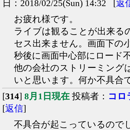
日：2018/02/25(Sun) 14:32 [
返
お疲れ様です。
ライブは観ることが出来る
セス出来ません。画面下の
秒後に画面中心部にロード
他の会社のストリーミング
いと思います。何か不具合
[
314
]
8月1日現在
投稿者：
コロ
[
返信
]
不具合が起こっているので