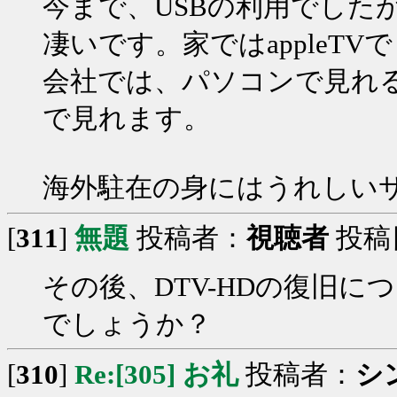
今まで、USBの利用でした
凄いです。家ではappleT
会社では、パソコンで見れるし
で見れます。
海外駐在の身にはうれしい
[
311
]
無題
投稿者：
視聴者
投稿日：
その後、DTV-HDの復旧
でしょうか？
[
310
]
Re:[305] お礼
投稿者：
シ