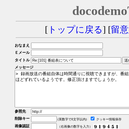
docodem
[
トップに戻る
] [
留意
おなまえ
Ｅメール
タイトル
メッセージ
参照先
削除キー
(英数字で8文字以内)
クッキー情報保存
画像認証
（右画像の数字を入力）