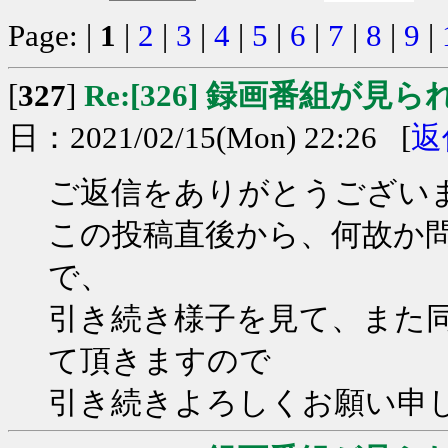
Page: |
1
|
2
|
3
|
4
|
5
|
6
|
7
|
8
|
9
|
[
327
]
Re:[326] 録画番組が見
日：2021/02/15(Mon) 22:26 [
返
ご返信をありがとうござい
この投稿直後から、何故か
で、
引き続き様子を見て、また
て頂きますので
引き続きよろしくお願い申