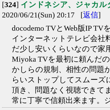
[
324
]
インドネシア、ジャカル
2020/06/21(Sun) 20:17 [
返信
]
docodemo TVとWeb版
インターネットテレビ会社
だ少し安いくらいなので家
Miyoka TVを最初に頼
かしらの規制、相性の問題か
らいストップしてスムーズに視
頂き、問題なく視聴できて
常に丁寧で信頼出来ます。