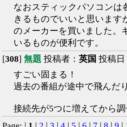
なおスティックパソコンは
きるものでいいと思います
のメーカーを買いました。
いるものが便利です。
[
308
]
無題
投稿者：
英国
投稿日：20
すごい固まる！
過去の番組が途中で飛んだ
接続先が5つに増えてから
Page: |
1
|
2
|
3
|
4
|
5
|
6
|
7
|
8
|
9
|